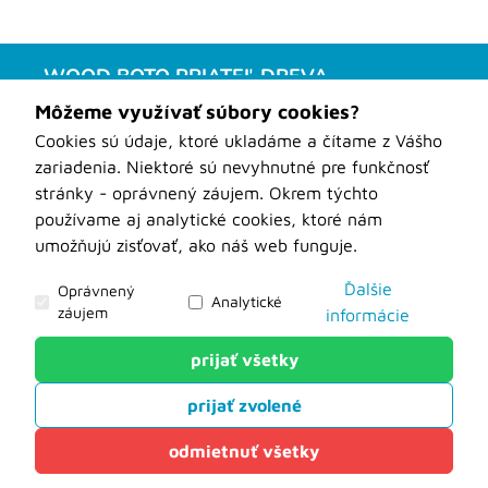
WOOD BOTO PRIATEĽ DREVA
Obchodné podmienky
Môžeme využívať súbory cookies?
Kontakt
Cookies sú údaje, ktoré ukladáme a čítame z Vášho
O nás
zariadenia. Niektoré sú nevyhnutné pre funkčnosť
Aktuality
stránky - oprávnený záujem. Okrem týchto
Prepravné podmienky
používame aj analytické cookies, ktoré nám
Ochrana osobných údajov
umožňujú zisťovať, ako náš web funguje.
Kontaktný formulár na stroje
Odstúpenie od zmluvy
Ďalšie
Oprávnený
Analytické
záujem
Formuláre pre zákazkové nástroje
informácie
WOOD-BOTO Nové Zámky
prijať všetky
Analytické
prijať zvolené
Tieto cookies nám slúžia na zisťovanie anonymných
údajov o návštevnosti nášho webu. Môžu hovoriť o
odmietnuť všetky
tom, odkiaľ ste k nám prišli, o vyhľadávaniach na
Powered by
net.biz
našom webe, či ako sa pohybujete po našej stránke.