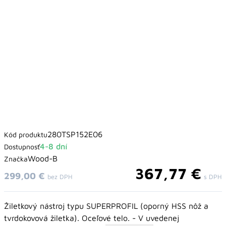
280TSP152E06
Kód produktu
4-8 dní
Dostupnosť
Wood-B
Značka
367,77 €
299,00 €
bez DPH
s DPH
Žiletkový nástroj typu SUPERPROFIL (oporný HSS nôž a
tvrdokovová žiletka). Oceľové telo. - V uvedenej