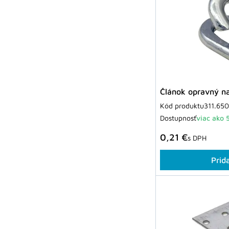
Článok opravný n
Kód produktu
311.65
Dostupnosť
viac ako 
0,21 €
s DPH
Prid