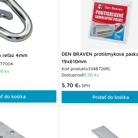
DEN BRAVEN protišmyková páska
a reťaz 4mm
19x610mm
077004
Kód produktu
334B726RL
50 ks
Dostupnosť
8,00 ks
5,70 €
s DPH
ať do košíka
Pridať do košíka