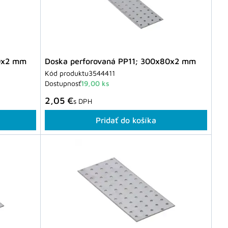
80x2 mm
Doska perforovaná PP11; 300x80x2 mm
Kód produktu
3544411
Dostupnosť
19,00 ks
2,05 €
s DPH
Pridať do košíka