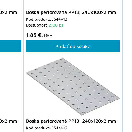
00x2 mm
Doska perforovaná PP13; 240x100x2 mm
Kód produktu
3544413
Dostupnosť
12,00 ks
1,85 €
s DPH
Pridať do košíka
20x2 mm
Doska perforovaná PP18; 240x120x2 mm
Kód produktu
3544419