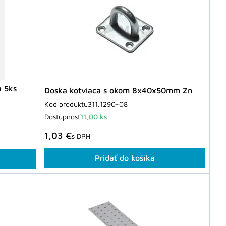
 5ks
Doska kotviaca s okom 8x40x50mm Zn
Kód produktu
311.1290-08
Dostupnosť
11,00 ks
1,03 €
s DPH
Pridať do košíka