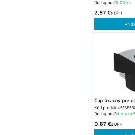
Dostupnosť
3,00 ks
2,87 €
s DPH
Prid
Čap fixačný pre o
Kód produktu
513F53
Dostupnosť
viac ako 
0,87 €
s DPH