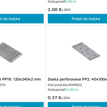
Dostupnosť
8,00 ks
2,00 €
s DPH
ať do košíka
Pridať do košíka
ná PP19; 120x240x2 mm
Doska perforovaná PP2; 40x100
019
Kód produktu
3544402
Dostupnosť
43,00 ks
0,37 €
s DPH
ať do košíka
Pridať do košíka