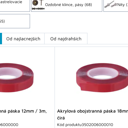
nastrelovacie
Ozdobné klince, pásy
(68)
Nity
(
55)
Od najlacnejších
Od najdrahších
anná páska 12mm / 3m,
Akrylová obojstranná páska 18m
čirá
06000000
Kód produktu
3502006000010