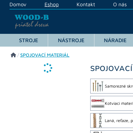
Domov
Eshop
Kontakt
O nás
STROJE
NÁSTROJE
NÁRADIE
/
SPOJOVACÍ MATERIÁL
SPOJOVACÍ
Samorezné skr
Kotviaci materi
Laná, reťaze, p