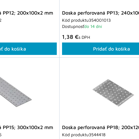
ná PP12; 200x100x2 mm
Doska perforovaná PP13; 240x1
2
Kód produktu
354001013
Dostupnosť
do 14 dní
1,38 €
s DPH
ať do košíka
Pridať do košíka
ná PP15; 300x100x2 mm
Doska perforovaná PP18; 200x1
5
Kód produktu
3544418