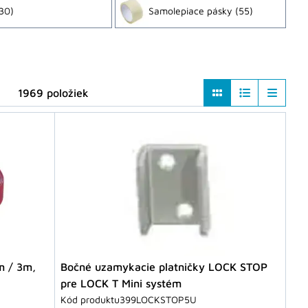
30)
Samolepiace pásky
(55)
1969 položiek
m / 3m,
Bočné uzamykacie platničky LOCK STOP
pre LOCK T Mini systém
Kód produktu
399LOCKSTOP5U