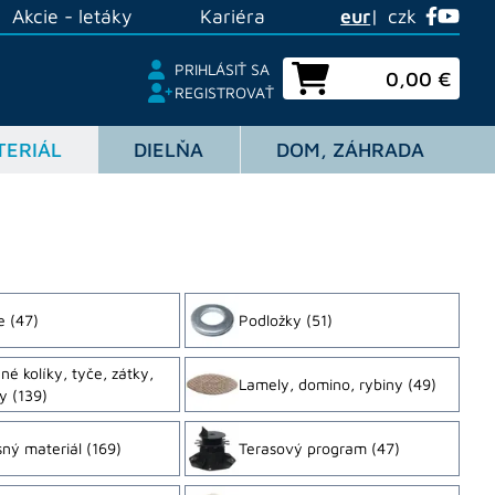
Akcie - letáky
Kariéra
eur
czk
PRIHLÁSIŤ SA
0,00 €
REGISTROVAŤ
TERIÁL
DIELŇA
DOM, ZÁHRADA
e
(47)
Podložky
(51)
né kolíky, tyče, zátky,
Lamely, domino, rybiny
(49)
ky
(139)
ný materiál
(169)
Terasový program
(47)