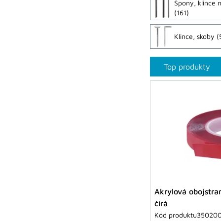
Spony, klince 
(161)
Klince, skoby
(
Top produkty
Akrylová obojstr
čirá
Kód produktu
35020