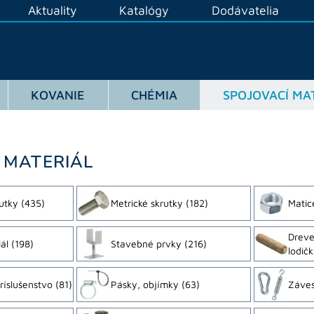
Aktuality
Katalógy
Dodávatelia
KOVANIE
CHÉMIA
SPOJOVACÍ MA
 MATERIÁL
utky
(435)
Metrické skrutky
(182)
Matic
Dreve
ál
(198)
Stavebné prvky
(216)
lodič
ríslušenstvo
(81)
Pásky, objímky
(63)
Záves