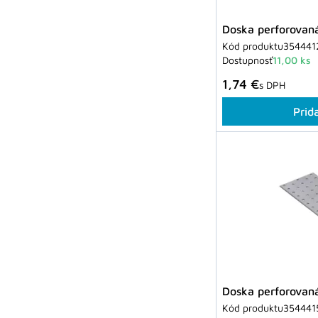
Doska perforova
Kód produktu
354441
Dostupnosť
11,00 ks
1,74 €
s DPH
Prid
Doska perforova
Kód produktu
354441