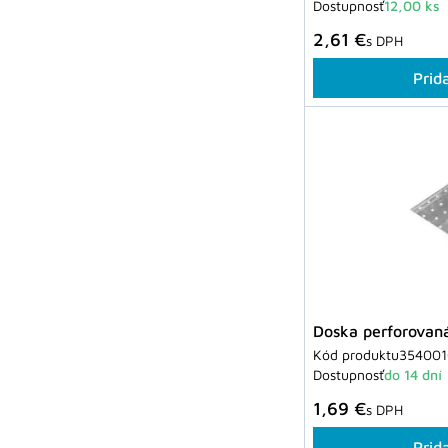
Dostupnosť
12,00 ks
2,61 €
s DPH
Prid
Doska perforova
Kód produktu
354001
Dostupnosť
do 14 dní
1,69 €
s DPH
Prid