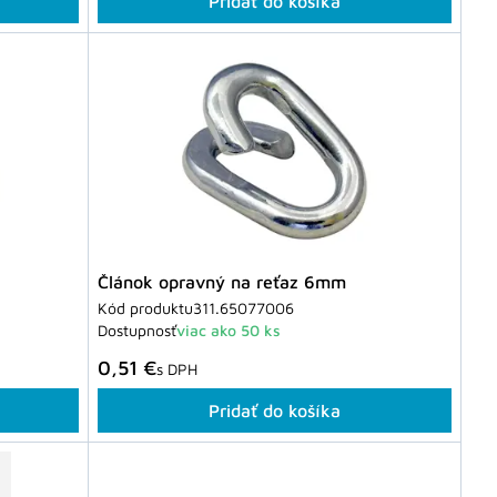
Pridať do košíka
Článok opravný na reťaz 6mm
Kód produktu
311.65077006
Dostupnosť
viac ako 50 ks
0,51 €
s DPH
Pridať do košíka