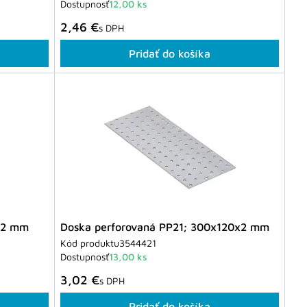
Dostupnosť
12,00 ks
2,46 €
s DPH
Pridať do košíka
x2 mm
Doska perforovaná PP21; 300x120x2 mm
Kód produktu
3544421
Dostupnosť
13,00 ks
3,02 €
s DPH
Pridať do košíka