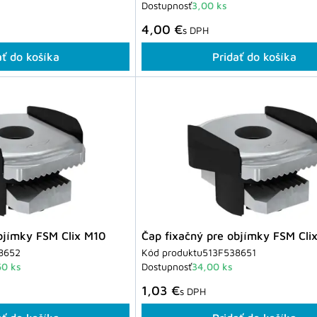
Dostupnosť
3,00 ks
4,00 €
s DPH
ať do košíka
Pridať do košíka
bjímky FSM Clix M10
Čap fixačný pre objímky FSM Cli
8652
Kód produktu
513F538651
50 ks
Dostupnosť
34,00 ks
1,03 €
s DPH