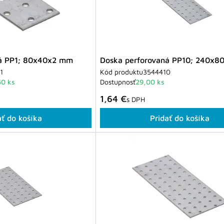
ná PP1; 80x40x2 mm
Doska perforovaná PP10; 240x
1
Kód produktu
3544410
50 ks
Dostupnosť
29,00 ks
1,64 €
s DPH
ať do košíka
Pridať do košíka