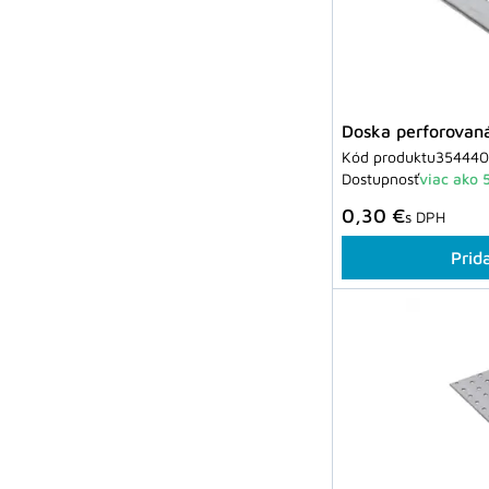
Doska perforova
Kód produktu
354440
Dostupnosť
viac ako 
0,30 €
s DPH
Prid