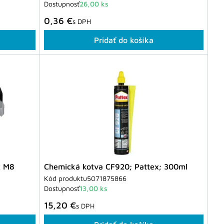
Dostupnosť
26,00 ks
0,36 €
s DPH
Pridať do košíka
x M8
Chemická kotva CF920; Pattex; 300ml
Kód produktu
5071875866
Dostupnosť
13,00 ks
15,20 €
s DPH