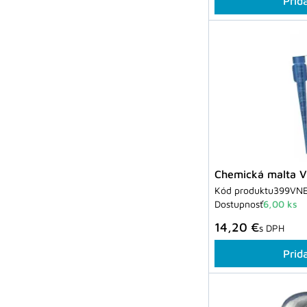
Prid
Chemická malta 
Kód produktu
399VN
Dostupnosť
6,00 ks
14,20 €
s DPH
Prid