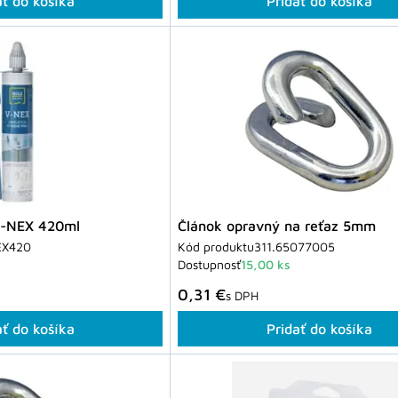
ať do košíka
Pridať do košíka
V-NEX 420ml
Článok opravný na reťaz 5mm
EX420
Kód produktu
311.65077005
Dostupnosť
15,00 ks
0,31 €
s DPH
ať do košíka
Pridať do košíka