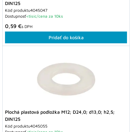
DIN125
Kód produktu
4045047
Dostupnosť
<tisíc/cena za 10ks
0,59 €
s DPH
Pridať do košíka
Plochá plastová podložka M12; D24,0; d13,0; h2,5;
DIN125
Kód produktu
4045055
Dostupnosť
<tisíc/cena za 10ks