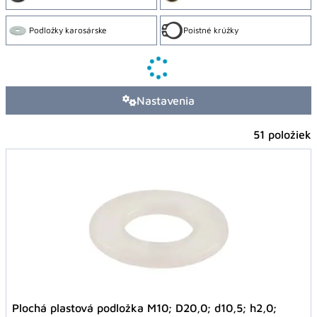
Podložky karosárske
Poistné krúžky
Nastavenia
51 položiek
Plochá plastová podložka M10; D20,0; d10,5; h2,0;