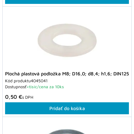
Plochá plastová podložka M8; D16,0; d8,4; h1,6; DIN125
Kód produktu
4045041
Dostupnosť
<tisíc/cena za 10ks
0,50 €
s DPH
Pridať do košíka