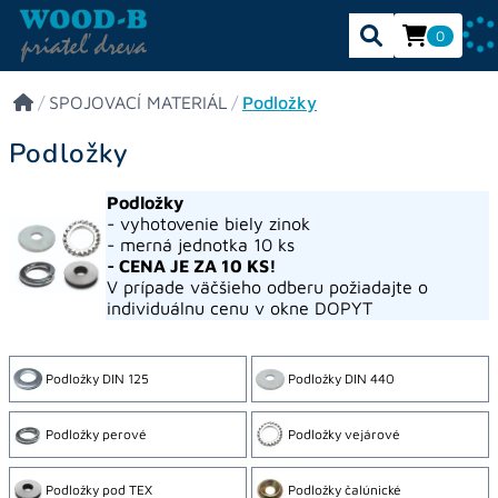
0
/
SPOJOVACÍ MATERIÁL
/
Podložky
Podložky
Podložky
- vyhotovenie biely zinok
- merná jednotka 10 ks
- CENA JE ZA 10 KS!
V prípade väčšieho odberu požiadajte o
individuálnu cenu v okne DOPYT
Podložky DIN 125
Podložky DIN 440
Podložky perové
Podložky vejárové
Podložky pod TEX
Podložky čalúnické