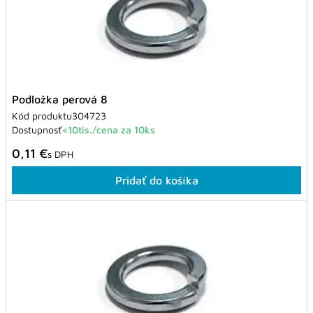
Podložka perová 8
Kód produktu
304723
Dostupnosť
<10tis./cena za 10ks
0,11 €
s DPH
Pridať do košíka