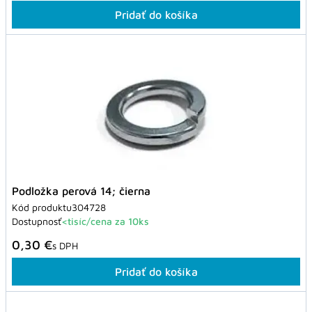
Pridať do košíka
Podložka perová 14; čierna
Kód produktu
304728
Dostupnosť
<tisíc/cena za 10ks
0,30 €
s DPH
Pridať do košíka