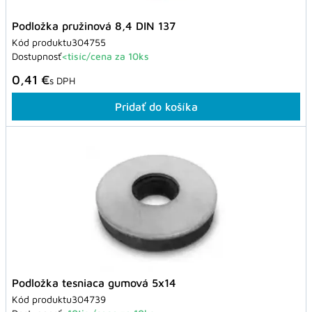
Podložka pružinová 8,4 DIN 137
Kód produktu
304755
Dostupnosť
<tisíc/cena za 10ks
0,41 €
s DPH
Pridať do košíka
Podložka tesniaca gumová 5x14
Kód produktu
304739