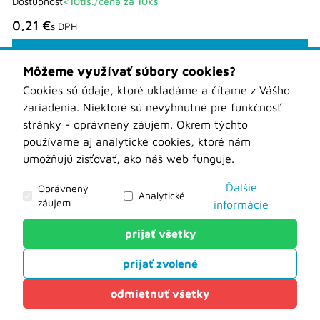
Dostupnosť
<10tis./cena za 10ks
0,21 €
s DPH
Pridať do košíka
Môžeme využívať súbory cookies?
Cookies sú údaje, ktoré ukladáme a čítame z Vášho
Stránka 1 z 2
zariadenia. Niektoré sú nevyhnutné pre funkčnosť
stránky - oprávnený záujem. Okrem týchto
WOOD BOTO PRIATEĽ DREVA
používame aj analytické cookies, ktoré nám
umožňujú zisťovať, ako náš web funguje.
Obchodné podmienky
Kontakt
Ďalšie
Oprávnený
O nás
Analytické
záujem
informácie
Aktuality
Prepravné podmienky
prijať všetky
Analytické
Ochrana osobných údajov
Kontaktný formulár na stroje
prijať zvolené
Tieto cookies nám slúžia na zisťovanie anonymných
Odstúpenie od zmluvy
údajov o návštevnosti nášho webu. Môžu hovoriť o
odmietnuť všetky
Formuláre pre zákazkové nástroje
tom, odkiaľ ste k nám prišli, o vyhľadávaniach na
WOOD-BOTO Nové Zámky
našom webe, či ako sa pohybujete po našej stránke.