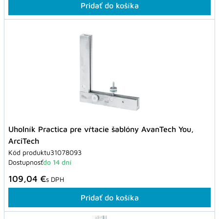
Pridať do košíka
Uholník Practica pre vŕtacie šablóny AvanTech You,
ArciTech
Kód produktu
31078093
Dostupnosť
do 14 dní
109,04 €
s DPH
Pridať do košíka