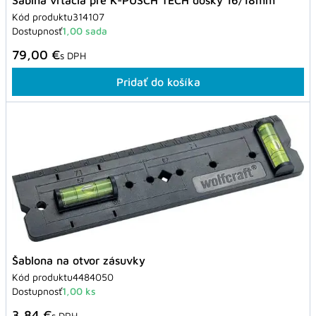
Šablńa vŕtacia pre K-PUSCH TECH dosky 16/18mm
Kód produktu
314107
Dostupnosť
1,00 sada
79,00 €
s DPH
Pridať do košíka
Šablona na otvor zásuvky
Kód produktu
4484050
Dostupnosť
1,00 ks
3,84 €
s DPH