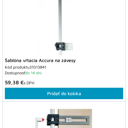
Šablóna vŕtacia Accura na závesy
Kód produktu
31013841
Dostupnosť
do 14 dní
59,38 €
s DPH
Pridať do košíka