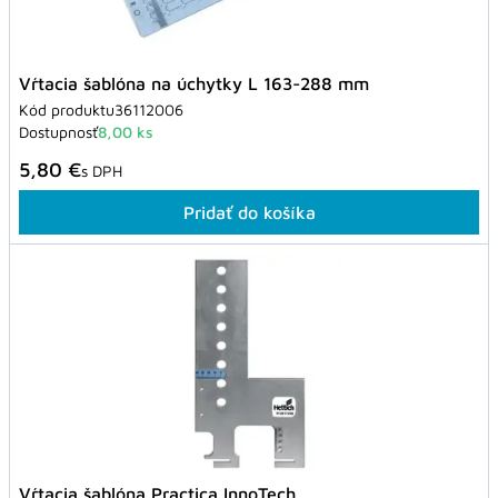
Vŕtacia šablóna na úchytky L 163-288 mm
Kód produktu
36112006
Dostupnosť
8,00 ks
5,80 €
s DPH
Pridať do košíka
Vŕtacia šablóna Practica InnoTech