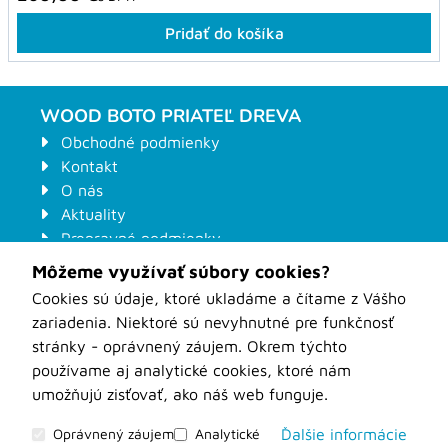
Pridať do košíka
WOOD BOTO PRIATEĽ DREVA
Obchodné podmienky
Kontakt
O nás
Aktuality
Prepravné podmienky
Ochrana osobných údajov
Môžeme využívať súbory cookies?
Kontaktný formulár na stroje
Cookies sú údaje, ktoré ukladáme a čítame z Vášho
Odstúpenie od zmluvy
zariadenia. Niektoré sú nevyhnutné pre funkčnosť
Formuláre pre zákazkové nástroje
stránky - oprávnený záujem. Okrem týchto
WOOD-BOTO Nové Zámky
používame aj analytické cookies, ktoré nám
umožňujú zisťovať, ako náš web funguje.
Oprávnený záujem
Analytické
Ďalšie informácie