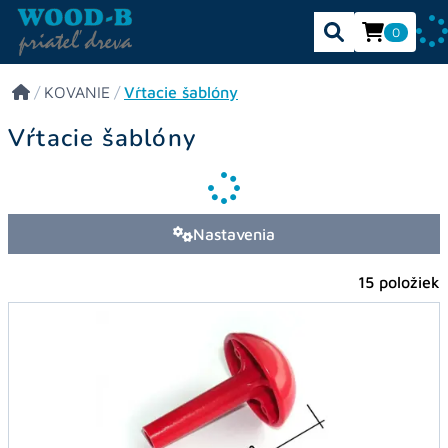
0
/
KOVANIE
/
Vŕtacie šablóny
Vŕtacie šablóny
Nastavenia
15 položiek