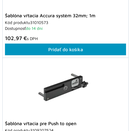
Šablóna vŕtacia Accura systém 32mm; 1m
Kód produktu
31010573
Dostupnosť
do 14 dní
102,97 €
s DPH
Pridať do košíka
Šablóna vŕtacia pre Push to open
Kód produktu
3109207524