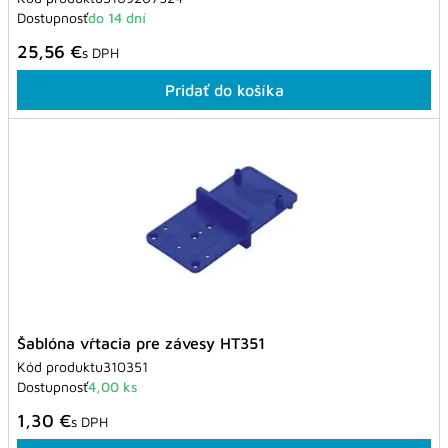
Dostupnosť
do 14 dní
25,56 €
s DPH
Pridať do košíka
Šablóna vŕtacia pre závesy HT351
Kód produktu
310351
Dostupnosť
4,00 ks
1,30 €
s DPH