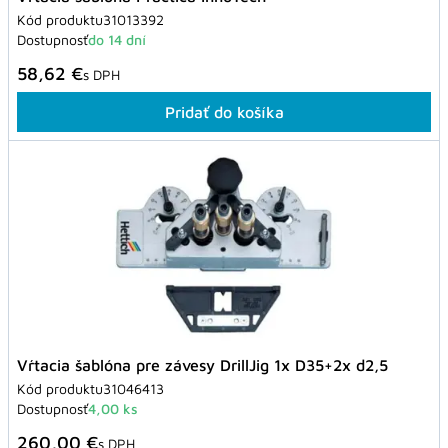
Kód produktu
31013392
Dostupnosť
do 14 dní
58,62 €
s DPH
Pridať do košíka
Vŕtacia šablóna pre závesy DrillJig 1x D35+2x d2,5
Kód produktu
31046413
Dostupnosť
4,00 ks
260,00 €
s DPH