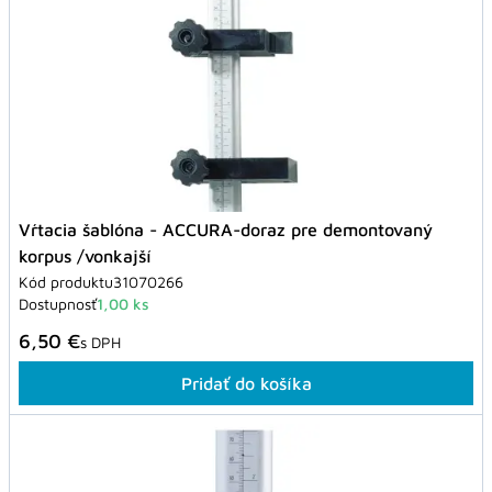
Vŕtacia šablóna - ACCURA-doraz pre demontovaný
korpus /vonkajší
Kód produktu
31070266
Dostupnosť
1,00 ks
6,50 €
s DPH
Pridať do košíka