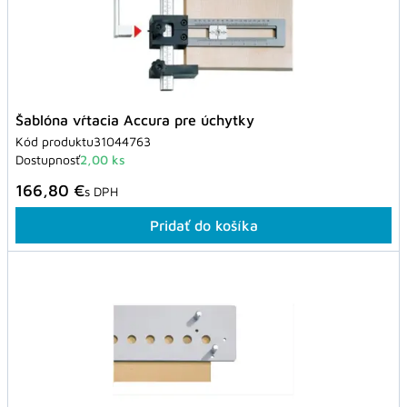
Šablóna vŕtacia Accura pre úchytky
Kód produktu
31044763
Dostupnosť
2,00 ks
166,80 €
s DPH
Pridať do košíka