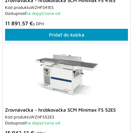
Zrovnávačka - hrúbkovačka SCM Minimax FS 41ES
Kód produktu
WZHFS41ES
Dostupnosť
na dopyt/cena od:
11 891,57 €
s DPH
Pridať do košíka
Zrovnávačka - hrúbkovačka SCM Minimax FS 52ES
Kód produktu
WZHFS52ES
Dostupnosť
na dopyt/cena od:
15 942,13 €