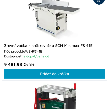
tip!
Zrovnávačka - hrúbkovačka SCM Minimax FS 41E
Kód produktu
WZHFS41E
Dostupnosť
na dopyt/cena od:
9 481,98 €
s DPH
Pridať do košíka