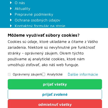
O nás
Aktuality
Prepravné podmienky
Ochrana osobných údajov
Kontaktný formulár na stroje
Odstúpenie od zmluvy
Môžeme využívať súbory cookies?
Formuláre pre zákazkové nástroje
Cookies sú údaje, ktoré ukladáme a čítame z Vášho
WOOD-BOTO Nové Zámky
zariadenia. Niektoré sú nevyhnutné pre funkčnosť
stránky - oprávnený záujem. Okrem týchto
používame aj analytické cookies, ktoré nám
umožňujú zisťovať, ako náš web funguje.
Powered by
net.biz
Oprávnený záujem
Analytické
Ďalšie informácie
prijať všetky
Analytické
prijať zvolené
Tieto cookies nám slúžia na zisťovanie anonymných
údajov o návštevnosti nášho webu. Môžu hovoriť o
odmietnuť všetky
tom, odkiaľ ste k nám prišli, o vyhľadávaniach na