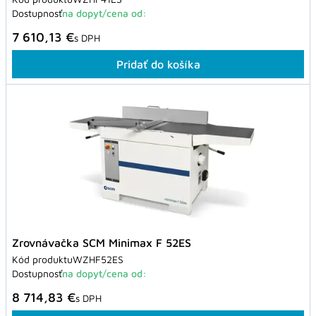
Dostupnosť
na dopyt/cena od:
7 610,13 €
s DPH
Pridať do košíka
Zrovnávačka SCM Minimax F 52ES
Kód produktu
WZHF52ES
Dostupnosť
na dopyt/cena od:
8 714,83 €
s DPH