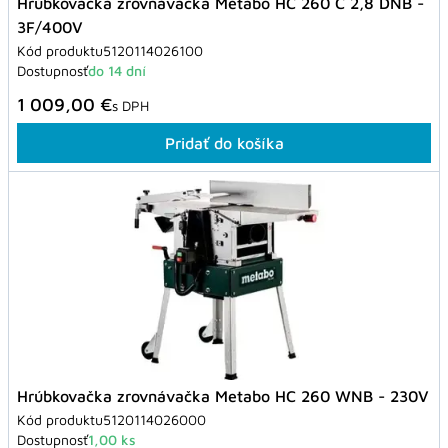
Hrúbkovačka zrovnávačka Metabo HC 260 C 2,8 DNB -
3F/400V
Kód produktu
5120114026100
Dostupnosť
do 14 dní
1 009,00 €
s DPH
Pridať do košíka
Hrúbkovačka zrovnávačka Metabo HC 260 WNB - 230V
Kód produktu
5120114026000
Dostupnosť
1,00 ks