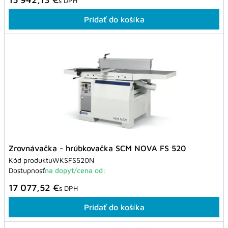
s DPH
Pridať do košíka
Zrovnávačka - hrúbkovačka SCM NOVA FS 520
Kód produktu
WKSFS520N
Dostupnosť
na dopyt/cena od:
17 077,52 €
s DPH
Pridať do košíka