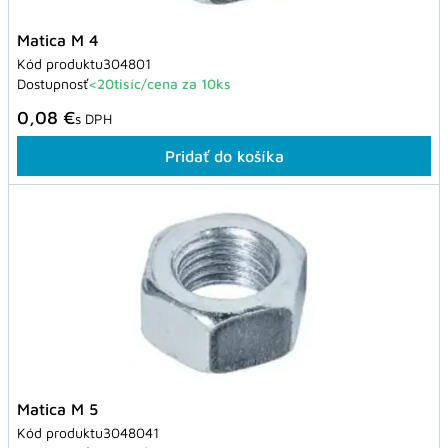
Matica M 4
Kód produktu
304801
Dostupnosť
<20tisíc/cena za 10ks
0,08 €
s DPH
Pridať do košíka
Matica M 5
Kód produktu
3048041