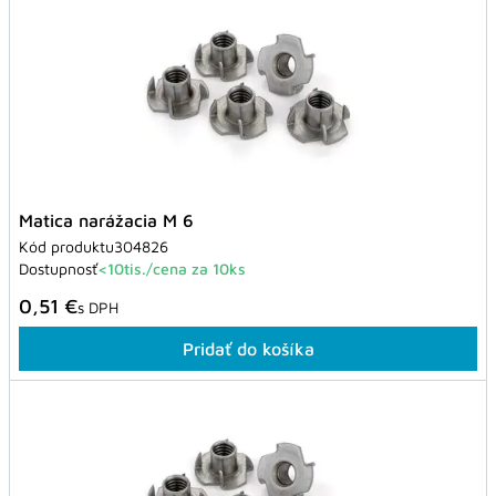
Matica narážacia M 6
Kód produktu
304826
Dostupnosť
<10tis./cena za 10ks
0,51 €
s DPH
Pridať do košíka