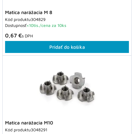
Matica narážacia M 8
Kód produktu
304829
Dostupnosť
<10tis./cena za 10ks
0,67 €
s DPH
Pridať do košíka
Matica narážacia M10
Kód produktu
3048291