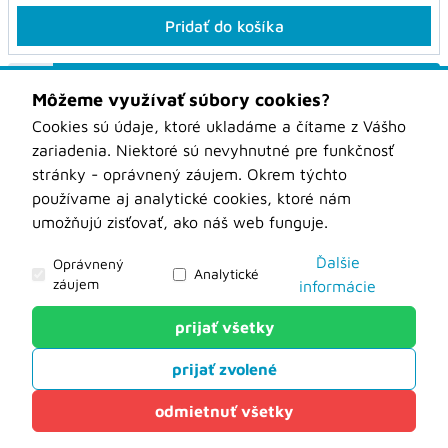
Pridať do košíka
Stránka 1 z 2
Môžeme využívať súbory cookies?
Cookies sú údaje, ktoré ukladáme a čítame z Vášho
WOOD BOTO PRIATEĽ DREVA
zariadenia. Niektoré sú nevyhnutné pre funkčnosť
stránky - oprávnený záujem. Okrem týchto
Obchodné podmienky
používame aj analytické cookies, ktoré nám
Kontakt
umožňujú zisťovať, ako náš web funguje.
O nás
Aktuality
Ďalšie
Oprávnený
Prepravné podmienky
Analytické
záujem
informácie
Ochrana osobných údajov
Kontaktný formulár na stroje
prijať všetky
Analytické
Odstúpenie od zmluvy
Formuláre pre zákazkové nástroje
prijať zvolené
Tieto cookies nám slúžia na zisťovanie anonymných
WOOD-BOTO Nové Zámky
údajov o návštevnosti nášho webu. Môžu hovoriť o
odmietnuť všetky
tom, odkiaľ ste k nám prišli, o vyhľadávaniach na
našom webe, či ako sa pohybujete po našej stránke.