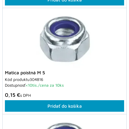
Matica poistná M 5
Kód produktu
304816
Dostupnosť
<10tis./cena za 10ks
0,15 €
s DPH
Pridať do košíka