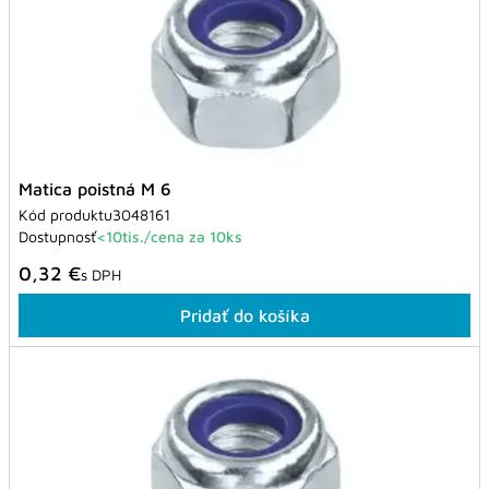
Matica poistná M 6
Kód produktu
3048161
Dostupnosť
<10tis./cena za 10ks
0,32 €
s DPH
Pridať do košíka