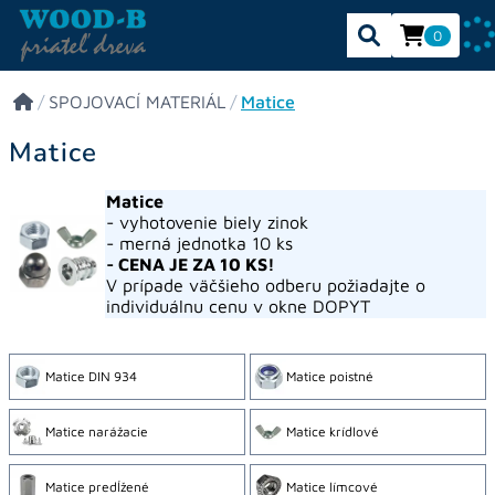
0
/
SPOJOVACÍ MATERIÁL
/
Matice
Matice
Matice
- vyhotovenie biely zinok
- merná jednotka 10 ks
- CENA JE ZA 10 KS!
V prípade väčšieho odberu požiadajte o
individuálnu cenu v okne DOPYT
Matice DIN 934
Matice poistné
Matice narážacie
Matice krídlové
Matice predĺžené
Matice límcové