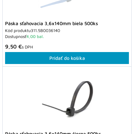
Páska sťahovacia 3,6x140mm biela 500ks
Kód produktu
311.5B0036140
Dostupnosť
4,00 bal.
9,50 €
s DPH
Pridať do košíka
Páska sťahovacia 3,6x140mm čierna 500ks