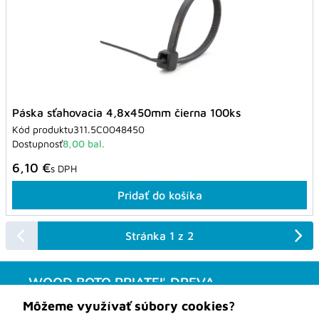
Páska sťahovacia 4,8x450mm čierna 100ks
Kód produktu
311.5C0048450
Dostupnosť
8,00 bal.
6,10 €
s DPH
Pridať do košíka
Stránka 1 z 2
WOOD BOTO PRIATEĽ DREVA
Obchodné podmienky
Môžeme využívať súbory cookies?
Kontakt