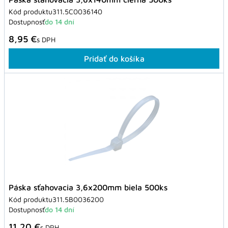
Kód produktu
311.5C0036140
Dostupnosť
do 14 dní
8,95 €
s DPH
Pridať do košíka
Páska sťahovacia 3,6x200mm biela 500ks
Kód produktu
311.5B0036200
Dostupnosť
do 14 dní
11,20 €
s DPH