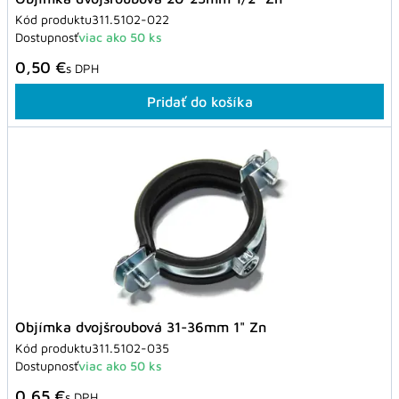
Kód produktu
311.5102-022
Dostupnosť
viac ako 50 ks
0,50 €
s DPH
Pridať do košíka
Objímka dvojšroubová 31-36mm 1" Zn
Kód produktu
311.5102-035
Dostupnosť
viac ako 50 ks
0,65 €
s DPH