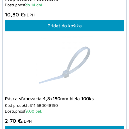
Dostupnosť
do 14 dní
10,80 €
s DPH
Pridať do košíka
Páska sťahovacia 4,8x150mm biela 100ks
Kód produktu
311.5B0048150
Dostupnosť
9,00 bal.
2,70 €
s DPH