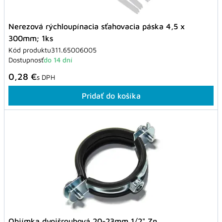
Nerezová rýchloupínacia sťahovacia páska 4,5 x
300mm; 1ks
Kód produktu
311.65006005
Dostupnosť
do 14 dní
0,28 €
s DPH
Pridať do košíka
Objímka dvojšroubová 20-23mm 1/2" Zn