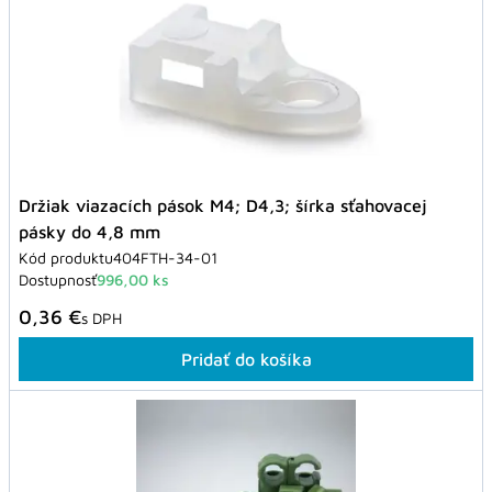
Držiak viazacích pások M4; D4,3; šírka sťahovacej
pásky do 4,8 mm
Kód produktu
404FTH-34-01
Dostupnosť
996,00 ks
0,36 €
s DPH
Pridať do košíka