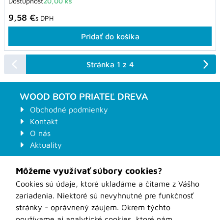
Dostupnosť
20,00 ks
9,58 €
s DPH
Pridať do košíka
Stránka 1 z 4
WOOD BOTO PRIATEĽ DREVA
Obchodné podmienky
Kontakt
O nás
Aktuality
Prepravné podmienky
Ochrana osobných údajov
Môžeme využívať súbory cookies?
Kontaktný formulár na stroje
Cookies sú údaje, ktoré ukladáme a čítame z Vášho
Odstúpenie od zmluvy
zariadenia. Niektoré sú nevyhnutné pre funkčnosť
Formuláre pre zákazkové nástroje
stránky - oprávnený záujem. Okrem týchto
WOOD-BOTO Nové Zámky
používame aj analytické cookies, ktoré nám