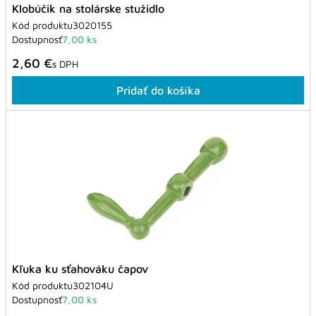
Klobúčik na stolárske stužidlo
Kód produktu
3020155
Dostupnosť
7,00 ks
2,60 €
s DPH
Pridať do košíka
Kľuka ku sťahováku čapov
Kód produktu
302104U
Dostupnosť
7,00 ks