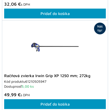
32,06 €
s DPH
Pridať do košíka
Náš
tip!
Račňová zvierka Irwin Grip XP 1250 mm; 272kg
Kód produktu
61210505947
Dostupnosť
5,00 ks
49,99 €
s DPH
Pridať do košíka