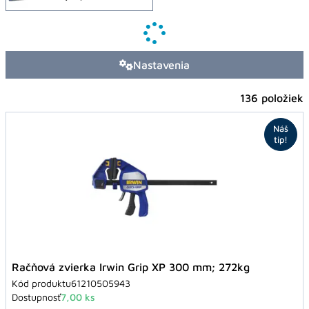
Nastavenia
136 položiek
Náš
tip!
Račňová zvierka Irwin Grip XP 300 mm; 272kg
Kód produktu
61210505943
Dostupnosť
7,00 ks