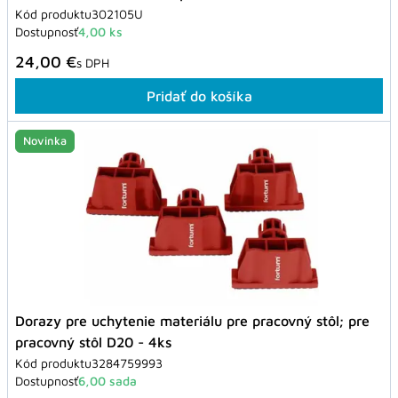
Kód produktu
302105U
Dostupnosť
4,00 ks
24,00 €
s DPH
Pridať do košíka
Novinka
Dorazy pre uchytenie materiálu pre pracovný stôl; pre
pracovný stôl D20 - 4ks
Kód produktu
3284759993
Dostupnosť
6,00 sada