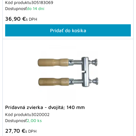
Kód produktu
305183069
Dostupnosť
do 14 dní
36,90 €
s DPH
Pridať do košíka
Prídavná zvierka - dvojitá; 140 mm
Kód produktu
3020002
Dostupnosť
2,00 ks
27,70 €
s DPH