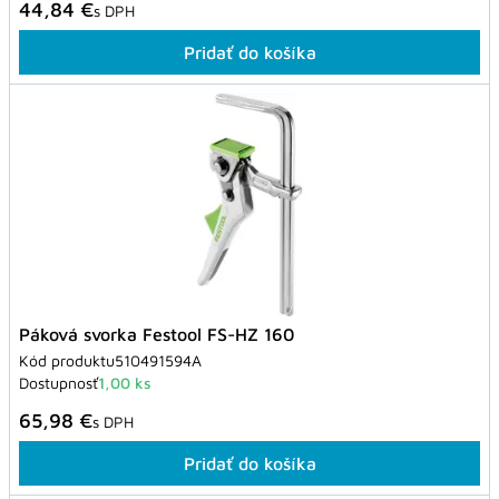
44,84 €
s DPH
Pridať do košíka
Páková svorka Festool FS-HZ 160
Kód produktu
510491594A
Dostupnosť
1,00 ks
65,98 €
s DPH
Pridať do košíka