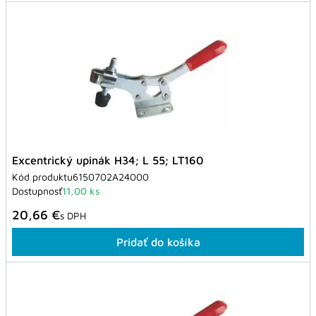
Excentrický upinák H34; L 55; LT160
Kód produktu
6150702A24000
Dostupnosť
11,00 ks
20,66 €
s DPH
Pridať do košíka