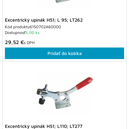
Excentrický upinák H51; L 95; LT262
Kód produktu
6150702A60000
Dostupnosť
5,00 ks
29,52 €
s DPH
Pridať do košíka
Excentrický upinák H51; L110; LT277