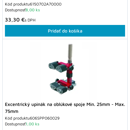
Kód produktu
6150702A70000
Dostupnosť
8,00 ks
33,30 €
s DPH
Pridať do košíka
Excentrický upinák na oblúkové spoje Min. 25mm - Max.
75mm
Kód produktu
606SPP060029
Dostupnosť
1,00 ks