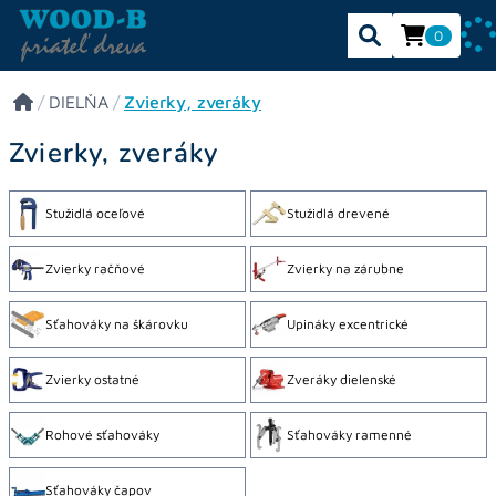
0
/
DIELŇA
/
Zvierky, zveráky
Zvierky, zveráky
Stužidlá oceľové
Stužidlá drevené
Zvierky račňové
Zvierky na zárubne
Sťahováky na škárovku
Upináky excentrické
Zvierky ostatné
Zveráky dielenské
Rohové sťahováky
Sťahováky ramenné
Sťahováky čapov