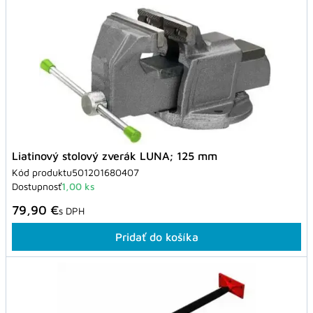
Liatinový stolový zverák LUNA; 125 mm
Kód produktu
501201680407
Dostupnosť
1,00 ks
79,90 €
s DPH
Pridať do košíka