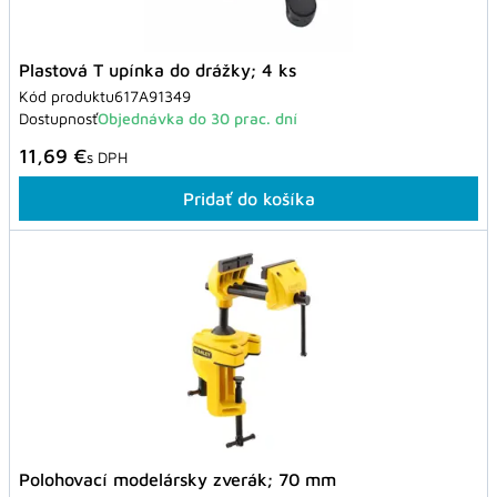
Plastová T upínka do drážky; 4 ks
Kód produktu
617A91349
Dostupnosť
Objednávka do 30 prac. dní
11,69 €
s DPH
Pridať do košíka
Polohovací modelársky zverák; 70 mm