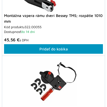
Montážna vzpera rámu dverí Bessey TMS; rozpätie 1010
mm
Kód produktu
322.00055
Dostupnosť
do 14 dní
45,56 €
s DPH
Pridať do košíka