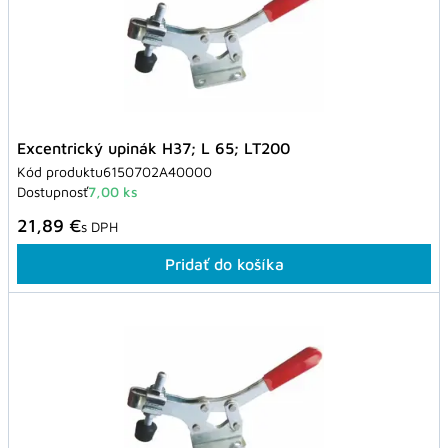
Excentrický upinák H37; L 65; LT200
Kód produktu
6150702A40000
Dostupnosť
7,00 ks
21,89 €
s DPH
Pridať do košíka