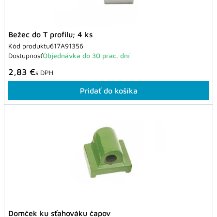
Bežec do T profilu; 4 ks
Kód produktu
617A91356
Dostupnosť
Objednávka do 30 prac. dní
2,83 €
s DPH
Pridať do košíka
Domček ku sťahováku čapov