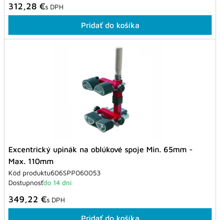
312,28 €
s DPH
Pridať do košíka
Excentrický upinák na oblúkové spoje Min. 65mm -
Max. 110mm
Kód produktu
606SPP060053
Dostupnosť
do 14 dní
349,22 €
s DPH
Pridať do košíka