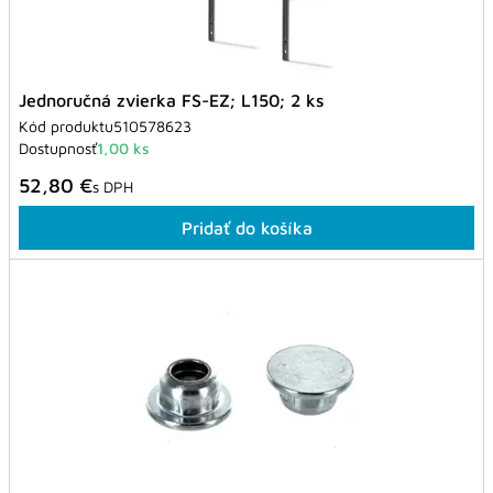
Jednoručná zvierka FS-EZ; L150; 2 ks
Kód produktu
510578623
Dostupnosť
1,00 ks
52,80 €
s DPH
Pridať do košíka