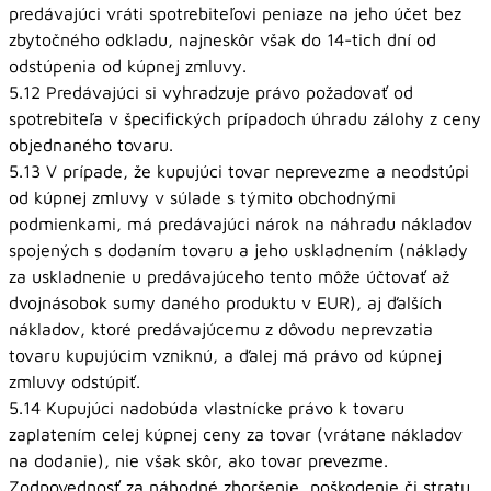
predávajúci vráti spotrebiteľovi peniaze na jeho účet bez
zbytočného odkladu, najneskôr však do 14-tich dní od
odstúpenia od kúpnej zmluvy.
5.12 Predávajúci si vyhradzuje právo požadovať od
spotrebiteľa v špecifických prípadoch úhradu zálohy z ceny
objednaného tovaru.
5.13 V prípade, že kupujúci tovar neprevezme a neodstúpi
od kúpnej zmluvy v súlade s týmito obchodnými
podmienkami, má predávajúci nárok na náhradu nákladov
spojených s dodaním tovaru a jeho uskladnením (náklady
za uskladnenie u predávajúceho tento môže účtovať až
dvojnásobok sumy daného produktu v EUR), aj ďalších
nákladov, ktoré predávajúcemu z dôvodu neprevzatia
tovaru kupujúcim vzniknú, a ďalej má právo od kúpnej
zmluvy odstúpiť.
5.14 Kupujúci nadobúda vlastnícke právo k tovaru
zaplatením celej kúpnej ceny za tovar (vrátane nákladov
na dodanie), nie však skôr, ako tovar prevezme.
Zodpovednosť za náhodné zhoršenie, poškodenie či stratu