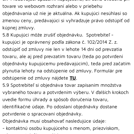
tovare vo webovom rozhraní alebo v priebehu
objednávania už nie je aktuálna. Ak kupujúci nesúhlasí so
zmenou ceny, predávajúci si vyhradzuje právo odstúpiť od
kúpnej zmluvy.
5.8 Kupujúci môže zrušiť objednávku. Spotrebiteľ -
kupujúci je oprávnený podľa zákona č. 102/2014 Z. z.
odstúpiť od zmluvy nie len v lehote 14 dní od prevzatia
tovaru, ale aj pred prevzatím tovaru (teda po potvrdení
objednávky kupujúcemu predávajúcim), teda pred začatím
plynutia lehoty na odstúpenie od zmluvy. Formulár pre
odstúpenie od zmluvy nájdete
TU
.
5.9 Spotrebiteľ si objednáva tovar zapísaním množstva
vybraného tovaru a potvrdením výberu. V ďalších krokoch
uvedie formu úhrady a spôsob doručenia tovaru,
identifikačné údaje. Po odoslaní objednávky dostane
potvrdenie o spracovaní objednávky.
Objednávka musí obsahovať nasledujúce údaje:
- kontaktnú osobu kupujúceho s menom, priezviskom,