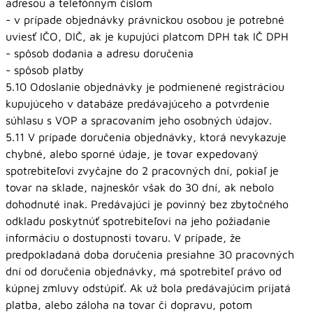
adresou a telefónnym číslom
- v prípade objednávky právnickou osobou je potrebné
uviesť IČO, DIČ, ak je kupujúci platcom DPH tak IČ DPH
- spôsob dodania a adresu doručenia
- spôsob platby
5.10 Odoslanie objednávky je podmienené registráciou
kupujúceho v databáze predávajúceho a potvrdenie
súhlasu s VOP a spracovaním jeho osobných údajov.
5.11 V prípade doručenia objednávky, ktorá nevykazuje
chybné, alebo sporné údaje, je tovar expedovaný
spotrebiteľovi zvyčajne do 2 pracovných dní, pokiaľ je
tovar na sklade, najneskôr však do 30 dní, ak nebolo
dohodnuté inak. Predávajúci je povinný bez zbytočného
odkladu poskytnúť spotrebiteľovi na jeho požiadanie
informáciu o dostupnosti tovaru. V prípade, že
predpokladaná doba doručenia presiahne 30 pracovných
dní od doručenia objednávky, má spotrebiteľ právo od
kúpnej zmluvy odstúpiť. Ak už bola predávajúcim prijatá
platba, alebo záloha na tovar či dopravu, potom