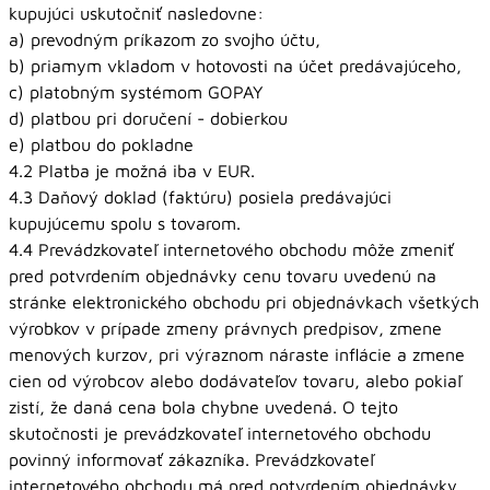
kupujúci uskutočniť nasledovne:
a) prevodným príkazom zo svojho účtu,
b) priamym vkladom v hotovosti na účet predávajúceho,
c) platobným systémom GOPAY
d) platbou pri doručení - dobierkou
e) platbou do pokladne
4.2 Platba je možná iba v EUR.
4.3 Daňový doklad (faktúru) posiela predávajúci
kupujúcemu spolu s tovarom.
4.4 Prevádzkovateľ internetového obchodu môže zmeniť
pred potvrdením objednávky cenu tovaru uvedenú na
stránke elektronického obchodu pri objednávkach všetkých
výrobkov v prípade zmeny právnych predpisov, zmene
menových kurzov, pri výraznom náraste inflácie a zmene
cien od výrobcov alebo dodávateľov tovaru, alebo pokiaľ
zistí, že daná cena bola chybne uvedená. O tejto
skutočnosti je prevádzkovateľ internetového obchodu
povinný informovať zákazníka. Prevádzkovateľ
internetového obchodu má pred potvrdením objednávky