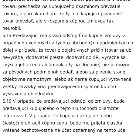
tovaru prechádza na kupujúceho okamihom prevzatia
tovaru, alebo okamihom, kedy mal kupujúci povinnosť
tovar prevziať, ale v rozpore s kúpnou zmluvou tak
neurobil.
5.15 Predávajúci má právo odstúpiť od kúpnej zmluvy v
prípadoch uvedených v týchto obchodných podmienkach a
ďalej v prípade, že tovar z objektívnych príčin (tovar sa už
nevyrába, dodávateľ prestal dodávať do SR, výrazne sa
zvýšila jeho cena alebo náklady na dodanie) nie je možné
za pôvodných podmienok dodať, alebo sa plnenie stane
objektívne nemožným, alebo ak nemá kupujúci vyrovnané
všetky záväzky voči predávajúcemu splatné ku dňu
vystavenia objednávky.
5.16 V prípade, že predávajúci odstúpi od zmluvy, bude
predávajúci kupujúceho o tejto skutočnosti okamžite
informovať. V prípade, že kupujúci už úplne alebo
čiastočne uhradil kúpnu cenu, bude mu prijatá čiastka
vrátená bezhotovostne na účet oznámený na tento účel