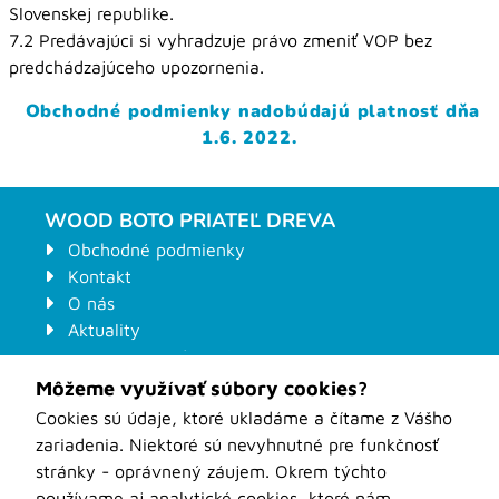
Slovenskej republike.
7.2 Predávajúci si vyhradzuje právo zmeniť VOP bez
predchádzajúceho upozornenia.
Obchodné podmienky nadobúdajú platnosť dňa
1.6. 2022.
WOOD BOTO PRIATEĽ DREVA
Obchodné podmienky
Kontakt
O nás
Aktuality
Prepravné podmienky
Ochrana osobných údajov
Môžeme využívať súbory cookies?
Kontaktný formulár na stroje
Cookies sú údaje, ktoré ukladáme a čítame z Vášho
Odstúpenie od zmluvy
zariadenia. Niektoré sú nevyhnutné pre funkčnosť
Formuláre pre zákazkové nástroje
stránky - oprávnený záujem. Okrem týchto
WOOD-BOTO Nové Zámky
používame aj analytické cookies, ktoré nám