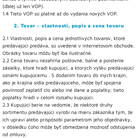
(ďalej už len VOP).
1.4 Tieto VOP sú platné až do vydania nových VOP.
2. Tovar – vlastnosti, popis a cena tovaru
2.1 Vlastnosti, popis a cena jednotlivých tovarov, ktoré
predávajúci predáva, sú uvedené v internetovom obchode.
Obrázky tovaru môžu byť iba ilustračné.
2.2 Cena tovaru nezahŕňa poštovné, balné a poistenie
zásielky, ktoré hradí kupujúci, a ktorých výšku predávajúci
oznámi kupujúcemu . S dodaním tovaru do iných krajín,
ako je krajina sídla predávajúceho, môže byť spojená
povinnosť zaplatiť clo alebo iné dane a poplatky; tieto
poplatky hradí v celom rozsahu kupujúci.
2.3 Kupujúci berie na vedomie, že niektoré druhy
sortimentu predávajúci vyrobí na mieru zákazníka tým, že
ich upraví alebo prispôsobí parametrom jeho objednávky,
v dôsledku čoho môže byť obmedzená možnosť odstúpenia
od zmluvy.