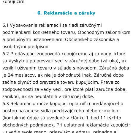
kupujúcim.
6. Reklamácie a záruky
6.1 Vybavovanie reklamácií sa riadi záručnými
podmienkami konkrétneho tovaru, Obchodným zákonníkom
a príslušnými ustanoveniami Občianskeho zákonníka a
osobitnými predpismi.
6.2 Predávajúci zodpovedá kupujúcemu aj za vady, ktoré
sa vyskytnú po prevzatí veci v záručnej dobe (záruka), ak
vznikli užívaním tovaru v súlade s návodom. Záručná doba
je 24 mesiacov, ak nie je dohodnuté inak. Záručná doba
začína plynúť od prevzatia tovaru kupujúcim. Práva zo
zodpovednosti za vady veci, pre ktoré platí záručná doba,
zaniknú, ak sa neuplatnili v záručnej dobe.
6.3 Reklamáciu môže kupujúci uplatniť u predávajúceho
poštou na adrese sídla predávajúceho alebo e-mailom
(kontaktné údaje sú uvedené v článku 1. bod 1.1 týchto
obchodných podmienok. Pri uplatnení reklamácie kupujúci:
- uvedie svoje meno, priezvisko a adresu, prípadne aj