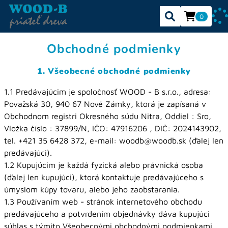
0
Obchodné podmienky
1. Všeobecné obchodné podmienky
1.1 Predávajúcim je spoločnosť WOOD - B s.r.o., adresa:
Považská 30, 940 67 Nové Zámky, ktorá je zapísaná v
Obchodnom registri Okresného súdu Nitra, Oddiel : Sro,
Vložka číslo : 37899/N, IČO: 47916206 , DIČ: 2024143902,
tel. +421 35 6428 372, e-mail: woodb@woodb.sk (ďalej len
predávajúci).
1.2 Kupujúcim je každá fyzická alebo právnická osoba
(ďalej len kupujúci), ktorá kontaktuje predávajúceho s
úmyslom kúpy tovaru, alebo jeho zaobstarania.
1.3 Používaním web - stránok internetového obchodu
predávajúceho a potvrdením objednávky dáva kupujúci
súhlas s týmito Všeobecnými obchodnými podmienkami