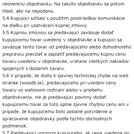
neoverenú objednávku. Na takúto objednávku sa potom
hľadí, ako na nepodanú.
5.4 Kupujúci súhlasí s použitím prostriedkov komunikácie
na diaľku pri uzatváraní kúpnej zmluvy.
5.5 Kúpnou zmluvou sa predávajúci zaväzuje dodať
kupujúcemu tovar uvedený v objednávke a kupujúci sa
zaväzuje tento tovar od predávajúceho alebo dohodnutého
prepravcu prevziať a zaplatiť predávajúcemu kúpnu cenu
tovaru uvedenú v objednávke, vrátane všetkých nákladov
spojených s dodaním tovaru.
5.6 V prípade, že došlo k zjavnej technickej chybe na web
stránke (woodb.sk), predávajúceho pri uvedení ceny
tovaru vo webovom rozhraní alebo v priebehu
objednávania, nie je predávajúci povinný dodať
kupujúcemu tovar za túto úplne zjavne chybnú cenu ani v
prípade, že kupujúcemu bolo zaslané potvrdenie a
spracovanie objednávky podľa týchto obchodných
podmienok.
5.7 Predávajúci upozorní kupujúceho, ak cena uvedená pri