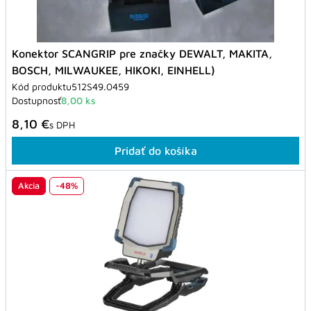
Konektor SCANGRIP pre značky DEWALT, MAKITA,
BOSCH, MILWAUKEE, HIKOKI, EINHELL)
Kód produktu
512S49.0459
Dostupnosť
8,00 ks
8,10 €
s DPH
Pridať do košíka
Akcia
-48%