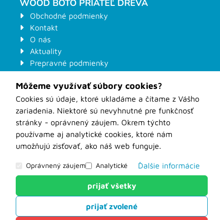
WOOD BOTO PRIATEĽ DREVA
Obchodné podmienky
Kontakt
O nás
Aktuality
Prepravné podmienky
Ochrana osobných údajov
Môžeme využívať súbory cookies?
Kontaktný formulár na stroje
Odstúpenie od zmluvy
Cookies sú údaje, ktoré ukladáme a čítame z Vášho
Formuláre pre zákazkové nástroje
zariadenia. Niektoré sú nevyhnutné pre funkčnosť
WOOD-BOTO Nové Zámky
stránky - oprávnený záujem. Okrem týchto
používame aj analytické cookies, ktoré nám
umožňujú zisťovať, ako náš web funguje.
Oprávnený záujem
Analytické
Ďalšie informácie
Powered by
net.biz
prijať všetky
Analytické
prijať zvolené
Tieto cookies nám slúžia na zisťovanie anonymných
údajov o návštevnosti nášho webu. Môžu hovoriť o