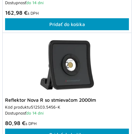
Dostupnosť
do 14 dní
162,98 €
s DPH
Pridať do košíka
Reflektor Nova R so stmievačom 2000lm
Kód produktu
512S03.5456-K
Dostupnosť
do 14 dní
80,98 €
s DPH