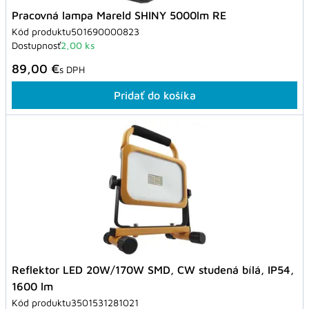
Pracovná lampa Mareld SHINY 5000lm RE
Kód produktu
501690000823
Dostupnosť
2,00 ks
89,00 €
s DPH
Pridať do košíka
Reflektor LED 20W/170W SMD, CW studená bílá, IP54,
1600 lm
Kód produktu
3501531281021